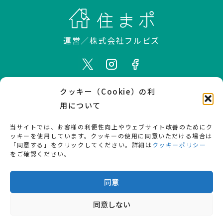
運営／
株式会社フルビズ
クッキー（Cookie）の利
ホーム
住宅展示場とは
用について
使えるモデルハウス
使い方
当サイトでは、お客様の利便性向上やウェブサイト改善のためにク
用語解説
家づくりコラム
ッキーを使用しています。クッキーの使用に同意いただける場合は
「同意する」をクリックしてください。詳細は
クッキーポリシー
お知らせ
プレス掲載情報
をご確認ください。
会社概要
お問い合わせ
同意
同意しない
© fullbiz. All Rights Reserved.