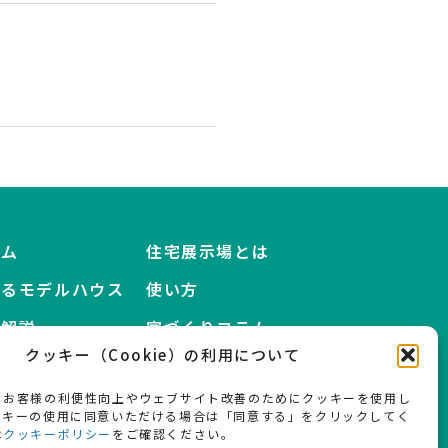
ーム
住宅展示場とは
えるモデルハウス
使い方
語解説
家づくりコラム
クッキー（Cookie）の利用について
知らせ
プレス掲載情報
、お客様の利便性向上やウェブサイト改善のためにクッキーを使用し
社概要
お問い合わせ
ッキーの使用に同意いただける場合は「同意する」をクリックしてく
は
クッキーポリシー
をご確認ください。