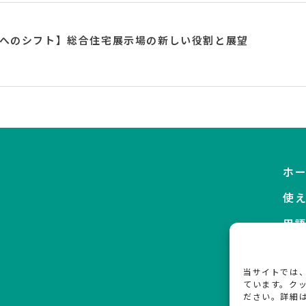
へのシフト】総合住宅展示場の新しい役割と展望
ホ
使
用
お
当サイトでは
会
ています。ク
ださい。詳細