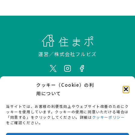
運営／
株式会社フルビズ
クッキー（Cookie）の利
ホーム
住宅展示場とは
用について
使えるモデルハウス
使い方
当サイトでは、お客様の利便性向上やウェブサイト改善のためにク
用語解説
家づくりコラム
ッキーを使用しています。クッキーの使用に同意いただける場合は
「同意する」をクリックしてください。詳細は
クッキーポリシー
お知らせ
プレス掲載情報
をご確認ください。
会社概要
お問い合わせ